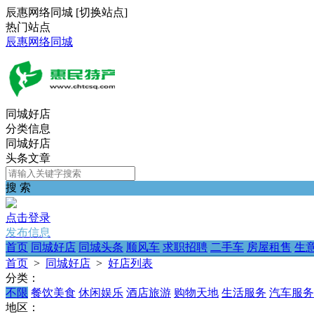
辰惠网络同城
[
切换站点
]
热门站点
辰惠网络同城
同城好店
分类信息
同城好店
头条文章
搜 索
点击登录
发布信息
首页
同城好店
同城头条
顺风车
求职招聘
二手车
房屋租售
生
首页
>
同城好店
>
好店列表
分类：
不限
餐饮美食
休闲娱乐
酒店旅游
购物天地
生活服务
汽车服务
地区：