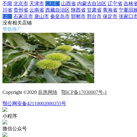
不限
北京市
天津市
河北省
山西省
内蒙古自治区
辽宁省
吉林
川省
贵州省
云南省
西藏自治区
陕西省
甘肃省
青海省
宁夏回
不限
石家庄市
唐山市
秦皇岛市
邯郸市
邢台市
保定市
张家口
没有相关店铺
赞助推广
Copyright ©2020
辰惠网络
鄂ICP备17030007号-1
鄂公网安备42110002000255号
小程序
微信公众号