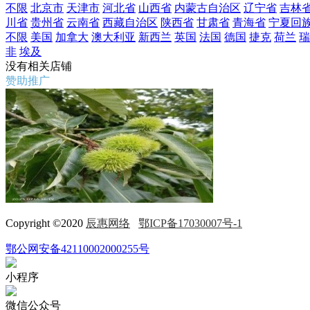
不限
北京市
天津市
河北省
山西省
内蒙古自治区
辽宁省
吉林
川省
贵州省
云南省
西藏自治区
陕西省
甘肃省
青海省
宁夏回
不限
美国
加拿大
澳大利亚
新西兰
英国
法国
德国
捷克
荷兰
瑞
非
埃及
没有相关店铺
赞助推广
Copyright ©2020
辰惠网络
鄂ICP备17030007号-1
鄂公网安备42110002000255号
小程序
微信公众号