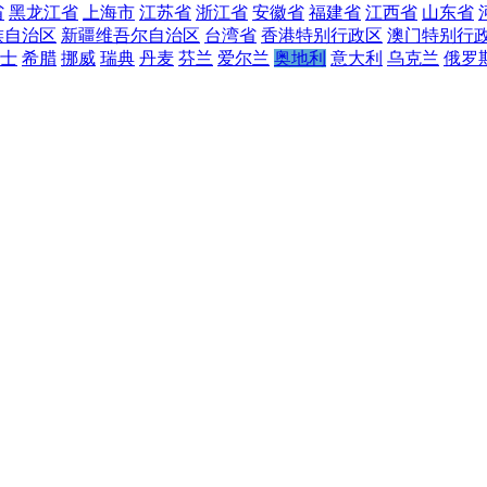
省
黑龙江省
上海市
江苏省
浙江省
安徽省
福建省
江西省
山东省
族自治区
新疆维吾尔自治区
台湾省
香港特别行政区
澳门特别行
士
希腊
挪威
瑞典
丹麦
芬兰
爱尔兰
奥地利
意大利
乌克兰
俄罗