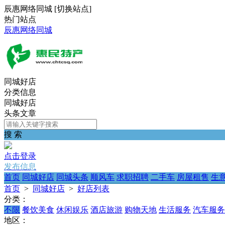
辰惠网络同城
[
切换站点
]
热门站点
辰惠网络同城
同城好店
分类信息
同城好店
头条文章
搜 索
点击登录
发布信息
首页
同城好店
同城头条
顺风车
求职招聘
二手车
房屋租售
生
首页
>
同城好店
>
好店列表
分类：
不限
餐饮美食
休闲娱乐
酒店旅游
购物天地
生活服务
汽车服务
地区：