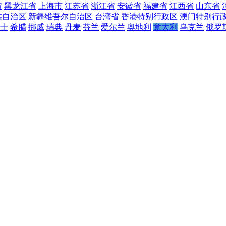
省
黑龙江省
上海市
江苏省
浙江省
安徽省
福建省
江西省
山东省
族自治区
新疆维吾尔自治区
台湾省
香港特别行政区
澳门特别行
士
希腊
挪威
瑞典
丹麦
芬兰
爱尔兰
奥地利
意大利
乌克兰
俄罗