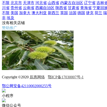
不限
北京市
天津市
河北省
山西省
内蒙古自治区
辽宁省
吉林
川省
贵州省
云南省
西藏自治区
陕西省
甘肃省
青海省
宁夏回
不限
美国
加拿大
澳大利亚
新西兰
英国
法国
德国
捷克
荷兰
瑞
非
埃及
没有相关店铺
赞助推广
Copyright ©2020
辰惠网络
鄂ICP备17030007号-1
鄂公网安备42110002000255号
小程序
微信公众号