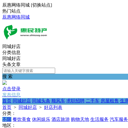
辰惠网络同城
[
切换站点
]
热门站点
辰惠网络同城
同城好店
分类信息
同城好店
头条文章
搜 索
点击登录
发布信息
首页
同城好店
同城头条
顺风车
求职招聘
二手车
房屋租售
生
首页
>
同城好店
>
好店列表
分类：
不限
餐饮美食
休闲娱乐
酒店旅游
购物天地
生活服务
汽车服务
地区：