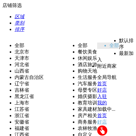
店铺筛选
区域
类别
排序
默认排
全部
全部
全部
序
北京市
餐饮美食
最新加
天津市
休闲娱乐
入
河北省
酒店旅游
附近商家
山西省
购物天地
内蒙古自治区
生活服务
全局导航
辽宁省
汽车服务
首页
吉林省
母婴专区
好店
黑龙江省
婚庆摄影
入驻
上海市
教育培训
我的
江苏省
家具建材
加载中...
浙江省
房产相关
首页
安徽省
商务服务
好店
福建省
农林牧渔
江西省
自定义