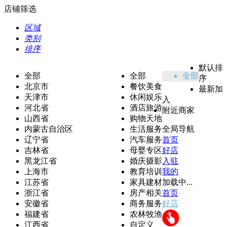
店铺筛选
区域
类别
排序
默认排
全部
全部
全部
序
北京市
餐饮美食
最新加
天津市
休闲娱乐
入
河北省
酒店旅游
附近商家
山西省
购物天地
内蒙古自治区
生活服务
全局导航
辽宁省
汽车服务
首页
吉林省
母婴专区
好店
黑龙江省
婚庆摄影
入驻
上海市
教育培训
我的
江苏省
家具建材
加载中...
浙江省
房产相关
首页
安徽省
商务服务
好店
福建省
农林牧渔
江西省
自定义