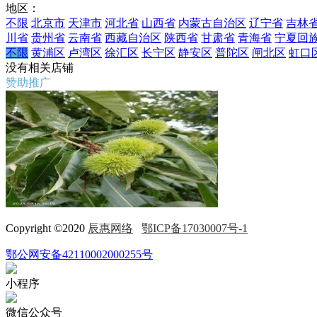
地区：
不限
北京市
天津市
河北省
山西省
内蒙古自治区
辽宁省
吉林
川省
贵州省
云南省
西藏自治区
陕西省
甘肃省
青海省
宁夏回
不限
黄浦区
卢湾区
徐汇区
长宁区
静安区
普陀区
闸北区
虹口
没有相关店铺
赞助推广
Copyright ©2020
辰惠网络
鄂ICP备17030007号-1
鄂公网安备42110002000255号
小程序
微信公众号