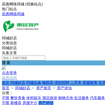
辰惠网络同城
[
切换站点
]
热门站点
辰惠网络同城
同城好店
分类信息
同城好店
头条文章
搜 索
点击登录
发布信息
首页
同城好店
同城头条
顺风车
求职招聘
二手车
房屋租售
生
首页
>
同城好店
>
房产相关
>
房产评估
分类：
不限
餐饮美食
休闲娱乐
酒店旅游
购物天地
生活服务
汽车服务
不限
新楼盘
房屋中介
房产评估