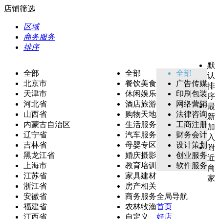
店铺筛选
区域
商务服务
排序
默
全部
全部
全部
认
北京市
餐饮美食
广告传媒
排
天津市
休闲娱乐
印刷包装
序
河北省
酒店旅游
网络营销
最
山西省
购物天地
法律咨询
新
内蒙古自治区
生活服务
工商注册
加
辽宁省
汽车服务
财务会计
入
吉林省
母婴专区
设计策划
附
黑龙江省
婚庆摄影
创业服务
近
上海市
教育培训
软件服务
商
江苏省
家具建材
家
浙江省
房产相关
安徽省
商务服务
全局导航
福建省
农林牧渔
首页
江西省
自定义
好店