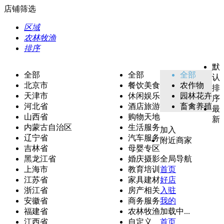
店铺筛选
区域
农林牧渔
排序
默
全部
全部
全部
认
北京市
餐饮美食
农作物
排
天津市
休闲娱乐
园林花卉
序
河北省
酒店旅游
畜禽养殖
最
山西省
购物天地
新
内蒙古自治区
生活服务
加入
辽宁省
汽车服务
附近商家
吉林省
母婴专区
黑龙江省
婚庆摄影
全局导航
上海市
教育培训
首页
江苏省
家具建材
好店
浙江省
房产相关
入驻
安徽省
商务服务
我的
福建省
农林牧渔
加载中...
江西省
自定义
首页