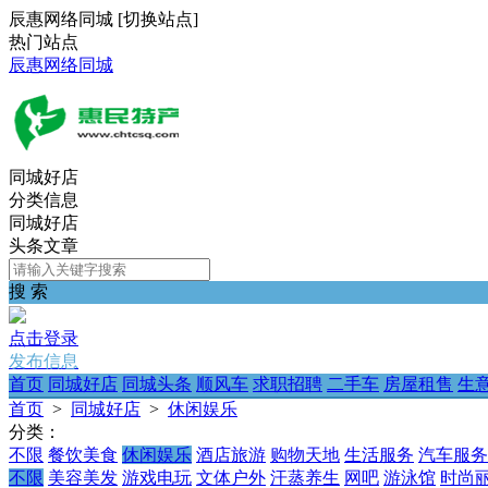
辰惠网络同城
[
切换站点
]
热门站点
辰惠网络同城
同城好店
分类信息
同城好店
头条文章
搜 索
点击登录
发布信息
首页
同城好店
同城头条
顺风车
求职招聘
二手车
房屋租售
生
首页
>
同城好店
>
休闲娱乐
分类：
不限
餐饮美食
休闲娱乐
酒店旅游
购物天地
生活服务
汽车服务
不限
美容美发
游戏电玩
文体户外
汗蒸养生
网吧
游泳馆
时尚