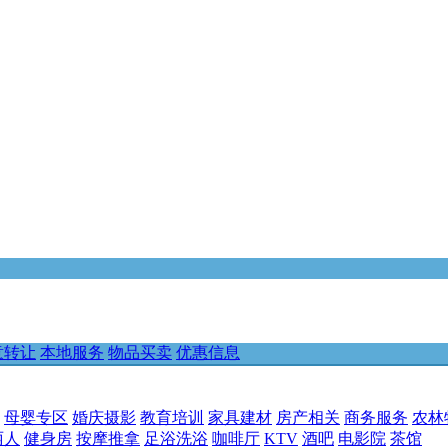
意转让
本地服务
物品买卖
优惠信息
母婴专区
婚庆摄影
教育培训
家具建材
房产相关
商务服务
农林
丽人
健身房
按摩推拿
足浴洗浴
咖啡厅
KTV
酒吧
电影院
茶馆