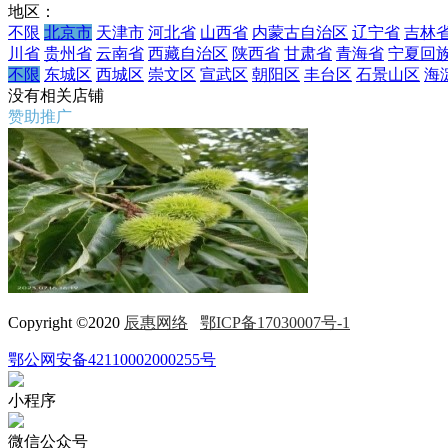
地区：
不限
北京市
天津市
河北省
山西省
内蒙古自治区
辽宁省
吉林
川省
贵州省
云南省
西藏自治区
陕西省
甘肃省
青海省
宁夏回
不限
东城区
西城区
崇文区
宣武区
朝阳区
丰台区
石景山区
海
没有相关店铺
赞助推广
Copyright ©2020
辰惠网络
鄂ICP备17030007号-1
鄂公网安备42110002000255号
小程序
微信公众号