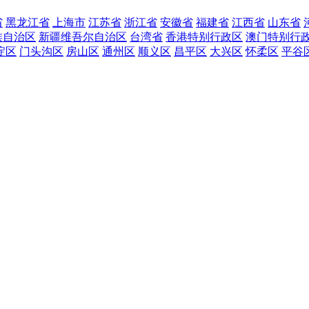
省
黑龙江省
上海市
江苏省
浙江省
安徽省
福建省
江西省
山东省
族自治区
新疆维吾尔自治区
台湾省
香港特别行政区
澳门特别行
淀区
门头沟区
房山区
通州区
顺义区
昌平区
大兴区
怀柔区
平谷