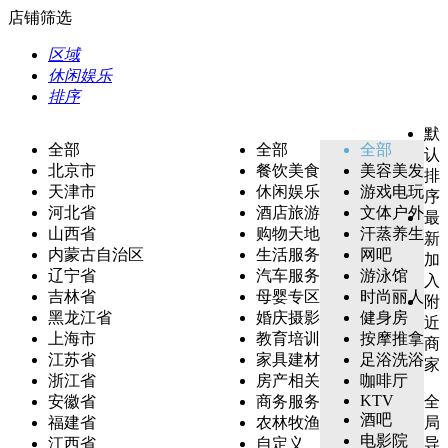
店铺筛选
区域
休闲娱乐
排序
默
全部
全部
全部
认
北京市
餐饮美食
美容美发
排
天津市
休闲娱乐
游戏电玩
序
河北省
酒店旅游
文体户外
最
山西省
购物天地
汗蒸养生
新
内蒙古自治区
生活服务
网吧
加
辽宁省
汽车服务
游泳馆
入
吉林省
母婴专区
时尚丽人
附
黑龙江省
婚庆摄影
健身房
近
上海市
教育培训
按摩推拿
商
江苏省
家具建材
足浴洗浴
家
浙江省
房产相关
咖啡厅
KTV
安徽省
商务服务
全
酒吧
福建省
农林牧渔
局
电影院
江西省
自定义
导