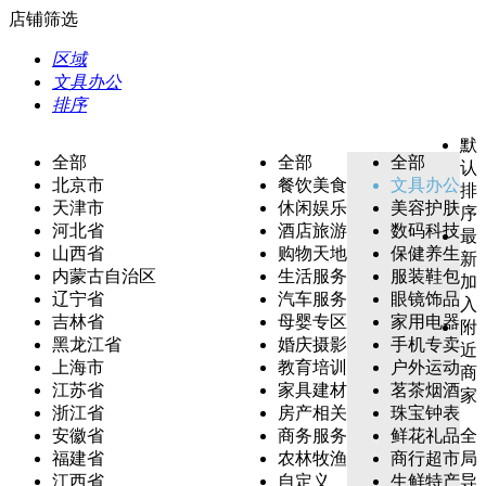
店铺筛选
区域
文具办公
排序
默
全部
全部
全部
认
北京市
餐饮美食
文具办公
排
天津市
休闲娱乐
美容护肤
序
河北省
酒店旅游
数码科技
最
山西省
购物天地
保健养生
新
内蒙古自治区
生活服务
服装鞋包
加
辽宁省
汽车服务
眼镜饰品
入
吉林省
母婴专区
家用电器
附
黑龙江省
婚庆摄影
手机专卖
近
上海市
教育培训
户外运动
商
江苏省
家具建材
茗茶烟酒
家
浙江省
房产相关
珠宝钟表
安徽省
商务服务
鲜花礼品
全
福建省
农林牧渔
商行超市
局
江西省
自定义
生鲜特产
导