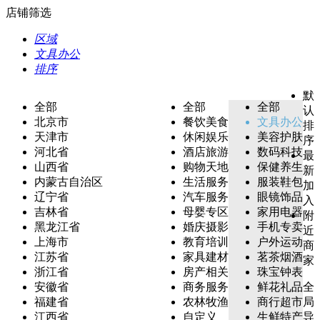
店铺筛选
区域
文具办公
排序
默
全部
全部
全部
认
北京市
餐饮美食
文具办公
排
天津市
休闲娱乐
美容护肤
序
河北省
酒店旅游
数码科技
最
山西省
购物天地
保健养生
新
内蒙古自治区
生活服务
服装鞋包
加
辽宁省
汽车服务
眼镜饰品
入
吉林省
母婴专区
家用电器
附
黑龙江省
婚庆摄影
手机专卖
近
上海市
教育培训
户外运动
商
江苏省
家具建材
茗茶烟酒
家
浙江省
房产相关
珠宝钟表
安徽省
商务服务
鲜花礼品
全
福建省
农林牧渔
商行超市
局
江西省
自定义
生鲜特产
导