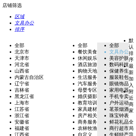
店铺筛选
区域
文具办公
排序
默
全部
全部
全部
认
北京市
餐饮美食
文具办公
排
天津市
休闲娱乐
美容护肤
序
河北省
酒店旅游
数码科技
最
山西省
购物天地
保健养生
新
内蒙古自治区
生活服务
服装鞋包
加
辽宁省
汽车服务
眼镜饰品
入
吉林省
母婴专区
家用电器
附
黑龙江省
婚庆摄影
手机专卖
近
上海市
教育培训
户外运动
商
江苏省
家具建材
茗茶烟酒
家
浙江省
房产相关
珠宝钟表
安徽省
商务服务
鲜花礼品
全
福建省
农林牧渔
商行超市
局
江西省
自定义
生鲜特产
导