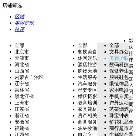
店铺筛选
区域
美容护肤
排序
默
全部
全部
全部
认
北京市
餐饮美食
文具办公
排
天津市
休闲娱乐
美容护肤
序
河北省
酒店旅游
数码科技
最
山西省
购物天地
保健养生
新
内蒙古自治区
生活服务
服装鞋包
加
辽宁省
汽车服务
眼镜饰品
入
吉林省
母婴专区
家用电器
附
黑龙江省
婚庆摄影
手机专卖
近
上海市
教育培训
户外运动
商
江苏省
家具建材
茗茶烟酒
家
浙江省
房产相关
珠宝钟表
安徽省
商务服务
鲜花礼品
全
福建省
农林牧渔
商行超市
局
江西省
自定义
生鲜特产
导