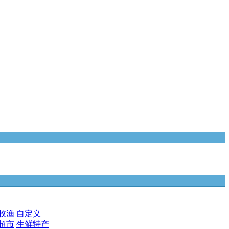
牧渔
自定义
超市
生鲜特产