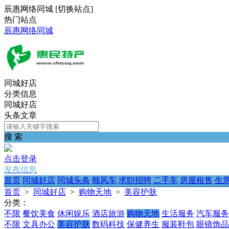
辰惠网络同城
[
切换站点
]
热门站点
辰惠网络同城
同城好店
分类信息
同城好店
头条文章
搜 索
点击登录
发布信息
首页
同城好店
同城头条
顺风车
求职招聘
二手车
房屋租售
生
首页
>
同城好店
>
购物天地
>
美容护肤
分类：
不限
餐饮美食
休闲娱乐
酒店旅游
购物天地
生活服务
汽车服务
不限
文具办公
美容护肤
数码科技
保健养生
服装鞋包
眼镜饰品