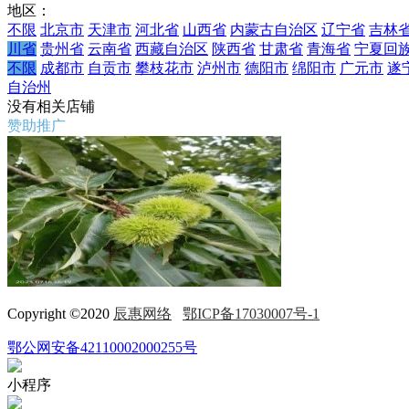
地区：
不限
北京市
天津市
河北省
山西省
内蒙古自治区
辽宁省
吉林
川省
贵州省
云南省
西藏自治区
陕西省
甘肃省
青海省
宁夏回
不限
成都市
自贡市
攀枝花市
泸州市
德阳市
绵阳市
广元市
遂
自治州
没有相关店铺
赞助推广
Copyright ©2020
辰惠网络
鄂ICP备17030007号-1
鄂公网安备42110002000255号
小程序