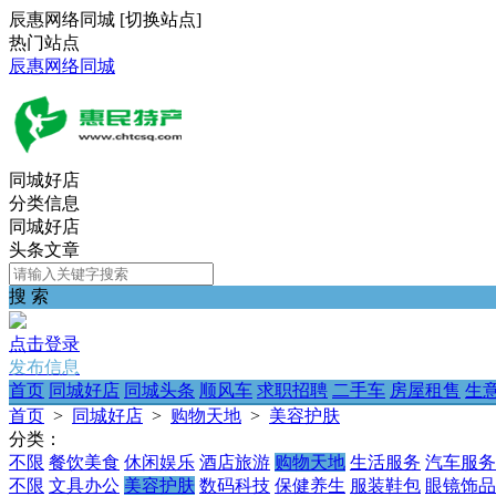
辰惠网络同城
[
切换站点
]
热门站点
辰惠网络同城
同城好店
分类信息
同城好店
头条文章
搜 索
点击登录
发布信息
首页
同城好店
同城头条
顺风车
求职招聘
二手车
房屋租售
生
首页
>
同城好店
>
购物天地
>
美容护肤
分类：
不限
餐饮美食
休闲娱乐
酒店旅游
购物天地
生活服务
汽车服务
不限
文具办公
美容护肤
数码科技
保健养生
服装鞋包
眼镜饰品