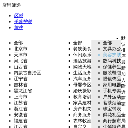
店铺筛选
区域
美容护肤
排序
默
全部
全部
全部
认
北京市
餐饮美食
文具办公
排
天津市
休闲娱乐
美容护肤
序
河北省
酒店旅游
数码科技
最
山西省
购物天地
保健养生
新
内蒙古自治区
生活服务
服装鞋包
加
辽宁省
汽车服务
眼镜饰品
入
吉林省
母婴专区
家用电器
附
黑龙江省
婚庆摄影
手机专卖
近
上海市
教育培训
户外运动
商
江苏省
家具建材
茗茶烟酒
家
浙江省
房产相关
珠宝钟表
安徽省
商务服务
鲜花礼品
全
福建省
农林牧渔
商行超市
局
江西省
自定义
生鲜特产
导