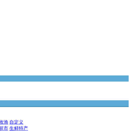
牧渔
自定义
超市
生鲜特产