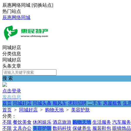
辰惠网络同城
[
切换站点
]
热门站点
辰惠网络同城
同城好店
分类信息
同城好店
头条文章
搜 索
点击登录
发布信息
首页
同城好店
同城头条
顺风车
求职招聘
二手车
房屋租售
生
首页
>
同城好店
>
购物天地
>
美容护肤
分类：
不限
餐饮美食
休闲娱乐
酒店旅游
购物天地
生活服务
汽车服务
不限
文具办公
美容护肤
数码科技
保健养生
服装鞋包
眼镜饰品