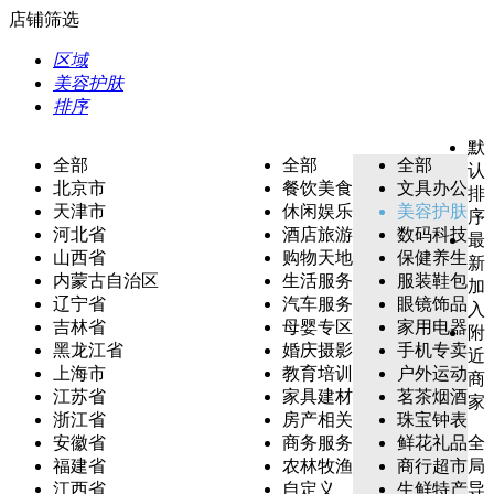
店铺筛选
区域
美容护肤
排序
默
全部
全部
全部
认
北京市
餐饮美食
文具办公
排
天津市
休闲娱乐
美容护肤
序
河北省
酒店旅游
数码科技
最
山西省
购物天地
保健养生
新
内蒙古自治区
生活服务
服装鞋包
加
辽宁省
汽车服务
眼镜饰品
入
吉林省
母婴专区
家用电器
附
黑龙江省
婚庆摄影
手机专卖
近
上海市
教育培训
户外运动
商
江苏省
家具建材
茗茶烟酒
家
浙江省
房产相关
珠宝钟表
安徽省
商务服务
鲜花礼品
全
福建省
农林牧渔
商行超市
局
江西省
自定义
生鲜特产
导