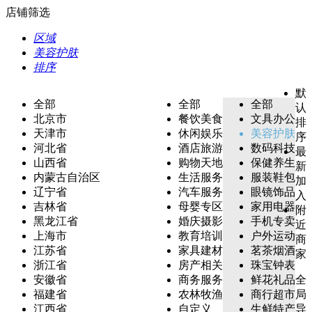
店铺筛选
区域
美容护肤
排序
默
全部
全部
全部
认
北京市
餐饮美食
文具办公
排
天津市
休闲娱乐
美容护肤
序
河北省
酒店旅游
数码科技
最
山西省
购物天地
保健养生
新
内蒙古自治区
生活服务
服装鞋包
加
辽宁省
汽车服务
眼镜饰品
入
吉林省
母婴专区
家用电器
附
黑龙江省
婚庆摄影
手机专卖
近
上海市
教育培训
户外运动
商
江苏省
家具建材
茗茶烟酒
家
浙江省
房产相关
珠宝钟表
安徽省
商务服务
鲜花礼品
全
福建省
农林牧渔
商行超市
局
江西省
自定义
生鲜特产
导