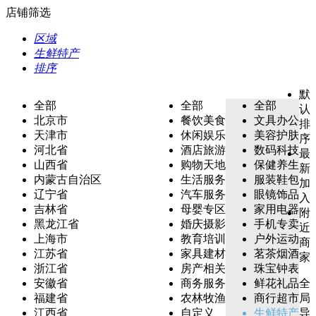
店铺筛选
区域
生鲜特产
排序
默
全部
全部
全部
认
北京市
餐饮美食
文具办公
排
天津市
休闲娱乐
美容护肤
序
河北省
酒店旅游
数码科技
最
山西省
购物天地
保健养生
新
内蒙古自治区
生活服务
服装鞋包
加
辽宁省
汽车服务
眼镜饰品
入
吉林省
母婴专区
家用电器
附
黑龙江省
婚庆摄影
手机专卖
近
上海市
教育培训
户外运动
商
江苏省
家具建材
茗茶烟酒
家
浙江省
房产相关
珠宝钟表
安徽省
商务服务
鲜花礼品
全
福建省
农林牧渔
商行超市
局
江西省
自定义
生鲜特产
导