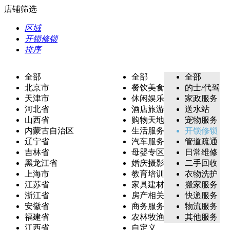
店铺筛选
区域
开锁修锁
排序
全部
全部
全部
北京市
餐饮美食
的士/代驾
天津市
休闲娱乐
家政服务
河北省
酒店旅游
送水站
山西省
购物天地
宠物服务
内蒙古自治区
生活服务
开锁修锁
辽宁省
汽车服务
管道疏通
吉林省
母婴专区
日常维修
黑龙江省
婚庆摄影
二手回收
上海市
教育培训
衣物洗护
江苏省
家具建材
搬家服务
浙江省
房产相关
快递服务
安徽省
商务服务
物流服务
福建省
农林牧渔
其他服务
江西省
自定义