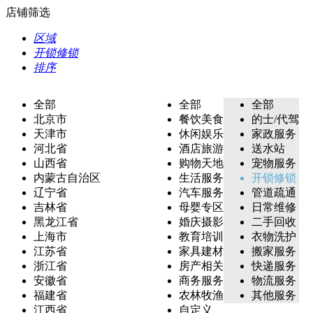
店铺筛选
区域
开锁修锁
排序
全部
全部
全部
北京市
餐饮美食
的士/代驾
天津市
休闲娱乐
家政服务
河北省
酒店旅游
送水站
山西省
购物天地
宠物服务
内蒙古自治区
生活服务
开锁修锁
辽宁省
汽车服务
管道疏通
吉林省
母婴专区
日常维修
黑龙江省
婚庆摄影
二手回收
上海市
教育培训
衣物洗护
江苏省
家具建材
搬家服务
浙江省
房产相关
快递服务
安徽省
商务服务
物流服务
福建省
农林牧渔
其他服务
江西省
自定义