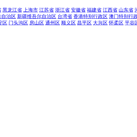
省
黑龙江省
上海市
江苏省
浙江省
安徽省
福建省
江西省
山东省
族自治区
新疆维吾尔自治区
台湾省
香港特别行政区
澳门特别行
淀区
门头沟区
房山区
通州区
顺义区
昌平区
大兴区
怀柔区
平谷