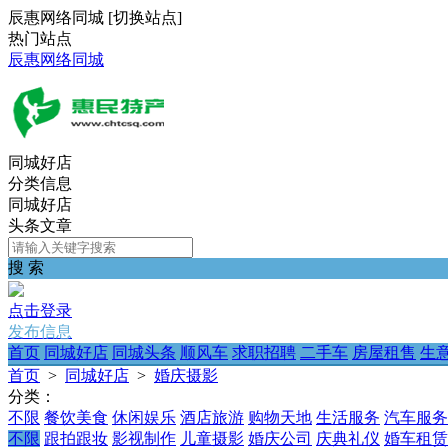
辰惠网络同城
[
切换站点
]
热门站点
辰惠网络同城
同城好店
分类信息
同城好店
头条文章
搜 索
点击登录
发布信息
首页
同城好店
同城头条
顺风车
求职招聘
二手车
房屋租售
生
首页
>
同城好店
>
婚庆摄影
分类：
不限
餐饮美食
休闲娱乐
酒店旅游
购物天地
生活服务
汽车服务
不限
跟拍跟妆
影视制作
儿童摄影
婚庆公司
庆典礼仪
婚车租赁