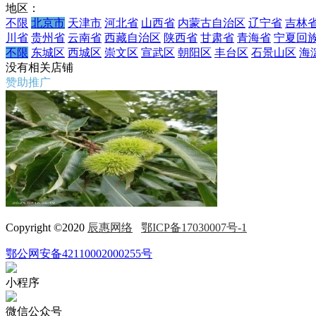
地区：
不限
北京市
天津市
河北省
山西省
内蒙古自治区
辽宁省
吉林
川省
贵州省
云南省
西藏自治区
陕西省
甘肃省
青海省
宁夏回
不限
东城区
西城区
崇文区
宣武区
朝阳区
丰台区
石景山区
海
没有相关店铺
赞助推广
Copyright ©2020
辰惠网络
鄂ICP备17030007号-1
鄂公网安备42110002000255号
小程序
微信公众号