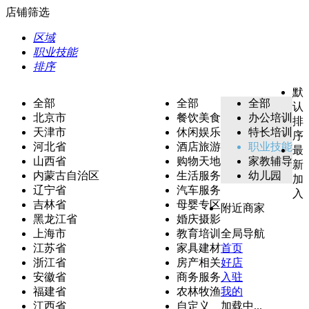
店铺筛选
区域
职业技能
排序
默
全部
全部
全部
认
北京市
餐饮美食
办公培训
排
天津市
休闲娱乐
特长培训
序
河北省
酒店旅游
职业技能
最
山西省
购物天地
家教辅导
新
内蒙古自治区
生活服务
幼儿园
加
辽宁省
汽车服务
入
吉林省
母婴专区
附近商家
黑龙江省
婚庆摄影
上海市
教育培训
全局导航
江苏省
家具建材
首页
浙江省
房产相关
好店
安徽省
商务服务
入驻
福建省
农林牧渔
我的
江西省
自定义
加载中...