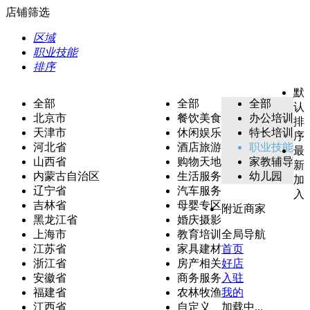
店铺筛选
区域
职业技能
排序
默
全部
全部
全部
认
北京市
餐饮美食
办公培训
排
天津市
休闲娱乐
特长培训
序
河北省
酒店旅游
职业技能
最
山西省
购物天地
家教辅导
新
内蒙古自治区
生活服务
幼儿园
加
辽宁省
汽车服务
入
吉林省
母婴专区
附近商家
黑龙江省
婚庆摄影
上海市
教育培训
全局导航
江苏省
家具建材
首页
浙江省
房产相关
好店
安徽省
商务服务
入驻
福建省
农林牧渔
我的
江西省
自定义
加载中...