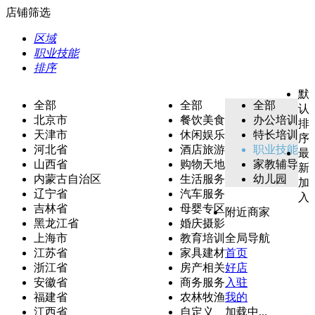
店铺筛选
区域
职业技能
排序
默
全部
全部
全部
认
北京市
餐饮美食
办公培训
排
天津市
休闲娱乐
特长培训
序
河北省
酒店旅游
职业技能
最
山西省
购物天地
家教辅导
新
内蒙古自治区
生活服务
幼儿园
加
辽宁省
汽车服务
入
吉林省
母婴专区
附近商家
黑龙江省
婚庆摄影
上海市
教育培训
全局导航
江苏省
家具建材
首页
浙江省
房产相关
好店
安徽省
商务服务
入驻
福建省
农林牧渔
我的
江西省
自定义
加载中...