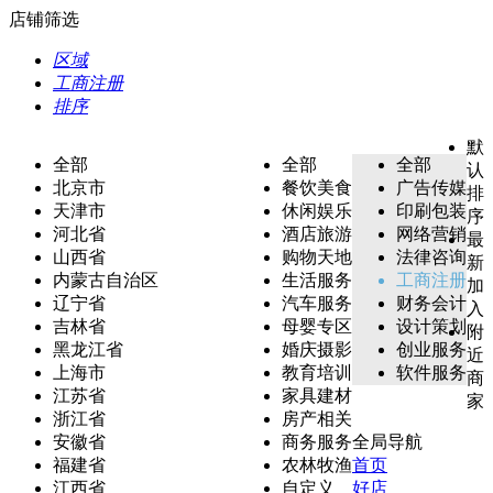
店铺筛选
区域
工商注册
排序
默
全部
全部
全部
认
北京市
餐饮美食
广告传媒
排
天津市
休闲娱乐
印刷包装
序
河北省
酒店旅游
网络营销
最
山西省
购物天地
法律咨询
新
内蒙古自治区
生活服务
工商注册
加
辽宁省
汽车服务
财务会计
入
吉林省
母婴专区
设计策划
附
黑龙江省
婚庆摄影
创业服务
近
上海市
教育培训
软件服务
商
江苏省
家具建材
家
浙江省
房产相关
安徽省
商务服务
全局导航
福建省
农林牧渔
首页
江西省
自定义
好店