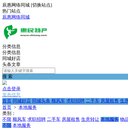
辰惠网络同城
[
切换站点
]
热门站点
辰惠网络同城
分类信息
分类信息
同城好店
头条文章
搜 索
点击登录
发布信息
首页
同城好店
同城头条
顺风车
求职招聘
二手车
房屋租售
生
首页
>
本地服务
类别：
不限
顺风车
求职招聘
二手车
房屋租售
生意转让
本地服务
物
不限
本地服务