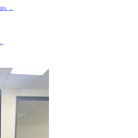
0）...
.