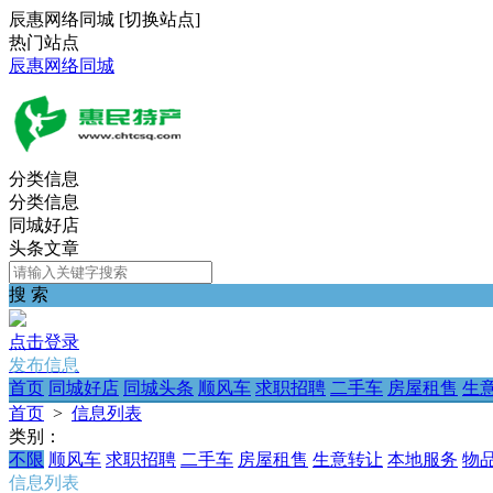
辰惠网络同城
[
切换站点
]
热门站点
辰惠网络同城
分类信息
分类信息
同城好店
头条文章
搜 索
点击登录
发布信息
首页
同城好店
同城头条
顺风车
求职招聘
二手车
房屋租售
生
首页
>
信息列表
类别：
不限
顺风车
求职招聘
二手车
房屋租售
生意转让
本地服务
物
信息列表