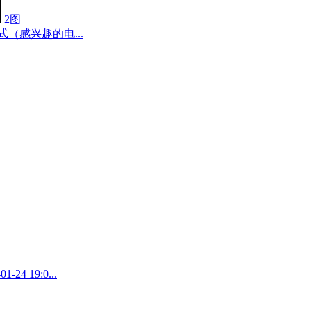
2图
（感兴趣的电...
 19:0...