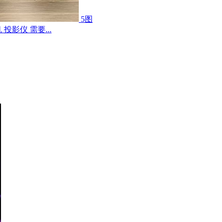
5图
影仪 需要...