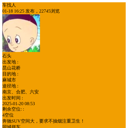
车找人
01-18 16:25 发布，22745浏览
石头
出发地 :
昆山花桥
目的地 :
麻城市
途径地 :
南京、合肥、六安
出发时间 :
2025-01-20 08:53
剩余空位: :
4空位
奔驰SUV空间大，要求不抽烟注重卫生！
同城拼车