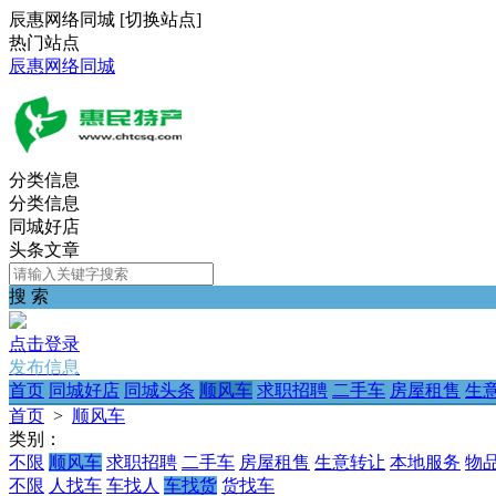
辰惠网络同城
[
切换站点
]
热门站点
辰惠网络同城
分类信息
分类信息
同城好店
头条文章
搜 索
点击登录
发布信息
首页
同城好店
同城头条
顺风车
求职招聘
二手车
房屋租售
生
首页
>
顺风车
类别：
不限
顺风车
求职招聘
二手车
房屋租售
生意转让
本地服务
物
不限
人找车
车找人
车找货
货找车