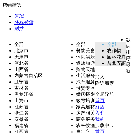
店铺筛选
区域
农林牧渔
排序
默
全部
全部
全部
认
北京市
餐饮美食
农作物
排
天津市
休闲娱乐
园林花卉
序
河北省
酒店旅游
畜禽养殖
最
山西省
购物天地
新
内蒙古自治区
生活服务
加入
辽宁省
汽车服务
附近商家
吉林省
母婴专区
黑龙江省
婚庆摄影
全局导航
上海市
教育培训
首页
江苏省
家具建材
好店
浙江省
房产相关
入驻
安徽省
商务服务
我的
福建省
农林牧渔
加载中...
江西省
自定义
首页