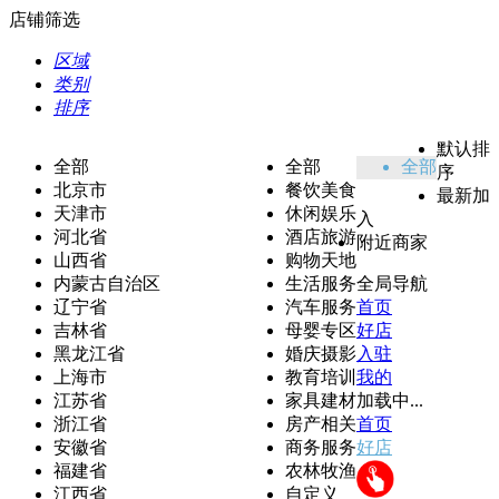
店铺筛选
区域
类别
排序
默认排
全部
全部
全部
序
北京市
餐饮美食
最新加
天津市
休闲娱乐
入
河北省
酒店旅游
附近商家
山西省
购物天地
内蒙古自治区
生活服务
全局导航
辽宁省
汽车服务
首页
吉林省
母婴专区
好店
黑龙江省
婚庆摄影
入驻
上海市
教育培训
我的
江苏省
家具建材
加载中...
浙江省
房产相关
首页
安徽省
商务服务
好店
福建省
农林牧渔
江西省
自定义