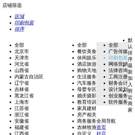
店铺筛选
区域
印刷包装
排序
默
全部
全部
全部
认
北京市
餐饮美食
广告传媒
排
天津市
休闲娱乐
印刷包装
序
河北省
酒店旅游
网络营销
最
山西省
购物天地
法律咨询
新
内蒙古自治区
生活服务
工商注册
加
辽宁省
汽车服务
财务会计
入
吉林省
母婴专区
设计策划
附
黑龙江省
婚庆摄影
创业服务
近
上海市
教育培训
软件服务
商
江苏省
家具建材
家
浙江省
房产相关
安徽省
商务服务
全局导航
福建省
农林牧渔
首页
江西省
自定义
好店