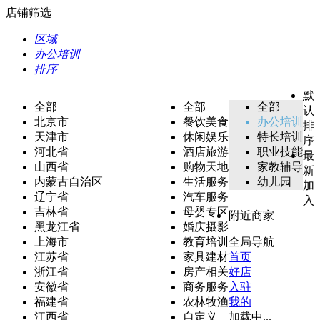
店铺筛选
区域
办公培训
排序
默
全部
全部
全部
认
北京市
餐饮美食
办公培训
排
天津市
休闲娱乐
特长培训
序
河北省
酒店旅游
职业技能
最
山西省
购物天地
家教辅导
新
内蒙古自治区
生活服务
幼儿园
加
辽宁省
汽车服务
入
吉林省
母婴专区
附近商家
黑龙江省
婚庆摄影
上海市
教育培训
全局导航
江苏省
家具建材
首页
浙江省
房产相关
好店
安徽省
商务服务
入驻
福建省
农林牧渔
我的
江西省
自定义
加载中...