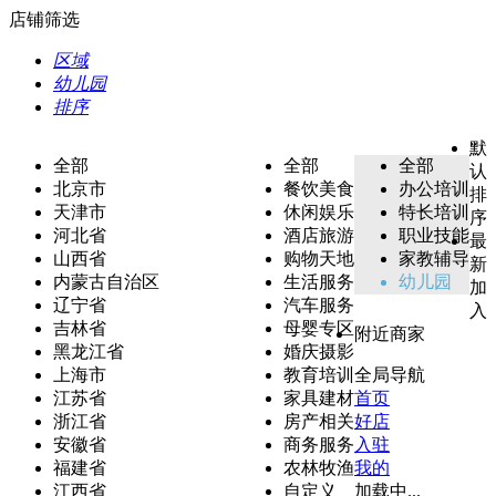
店铺筛选
区域
幼儿园
排序
默
全部
全部
全部
认
北京市
餐饮美食
办公培训
排
天津市
休闲娱乐
特长培训
序
河北省
酒店旅游
职业技能
最
山西省
购物天地
家教辅导
新
内蒙古自治区
生活服务
幼儿园
加
辽宁省
汽车服务
入
吉林省
母婴专区
附近商家
黑龙江省
婚庆摄影
上海市
教育培训
全局导航
江苏省
家具建材
首页
浙江省
房产相关
好店
安徽省
商务服务
入驻
福建省
农林牧渔
我的
江西省
自定义
加载中...