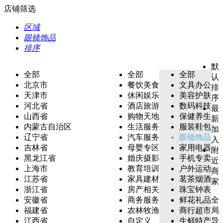
店铺筛选
区域
眼镜饰品
排序
默
全部
全部
全部
认
北京市
餐饮美食
文具办公
排
天津市
休闲娱乐
美容护肤
序
河北省
酒店旅游
数码科技
最
山西省
购物天地
保健养生
新
内蒙古自治区
生活服务
服装鞋包
加
辽宁省
汽车服务
眼镜饰品
入
吉林省
母婴专区
家用电器
附
黑龙江省
婚庆摄影
手机专卖
近
上海市
教育培训
户外运动
商
江苏省
家具建材
茗茶烟酒
家
浙江省
房产相关
珠宝钟表
安徽省
商务服务
鲜花礼品
全
福建省
农林牧渔
商行超市
局
江西省
自定义
生鲜特产
导