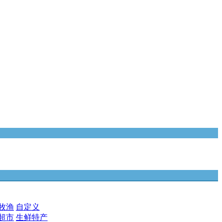
牧渔
自定义
超市
生鲜特产