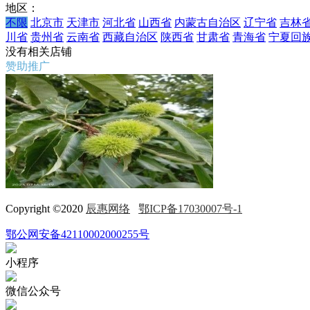
地区：
不限
北京市
天津市
河北省
山西省
内蒙古自治区
辽宁省
吉林
川省
贵州省
云南省
西藏自治区
陕西省
甘肃省
青海省
宁夏回
没有相关店铺
赞助推广
Copyright ©2020
辰惠网络
鄂ICP备17030007号-1
鄂公网安备42110002000255号
小程序
微信公众号