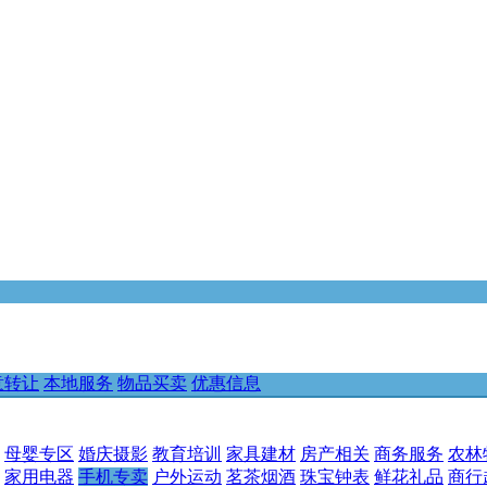
意转让
本地服务
物品买卖
优惠信息
母婴专区
婚庆摄影
教育培训
家具建材
房产相关
商务服务
农林
家用电器
手机专卖
户外运动
茗茶烟酒
珠宝钟表
鲜花礼品
商行