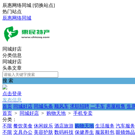
辰惠网络同城
[
切换站点
]
热门站点
辰惠网络同城
同城好店
分类信息
同城好店
头条文章
搜 索
点击登录
发布信息
首页
同城好店
同城头条
顺风车
求职招聘
二手车
房屋租售
生
首页
>
同城好店
>
购物天地
>
手机专卖
分类：
不限
餐饮美食
休闲娱乐
酒店旅游
购物天地
生活服务
汽车服务
不限
文具办公
美容护肤
数码科技
保健养生
服装鞋包
眼镜饰品