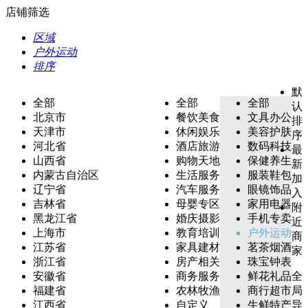
店铺筛选
区域
户外运动
排序
默
全部
全部
全部
认
北京市
餐饮美食
文具办公
排
天津市
休闲娱乐
美容护肤
序
河北省
酒店旅游
数码科技
最
山西省
购物天地
保健养生
新
内蒙古自治区
生活服务
服装鞋包
加
辽宁省
汽车服务
眼镜饰品
入
吉林省
母婴专区
家用电器
附
黑龙江省
婚庆摄影
手机专卖
近
上海市
教育培训
户外运动
商
江苏省
家具建材
茗茶烟酒
家
浙江省
房产相关
珠宝钟表
安徽省
商务服务
鲜花礼品
全
福建省
农林牧渔
商行超市
局
江西省
自定义
生鲜特产
导