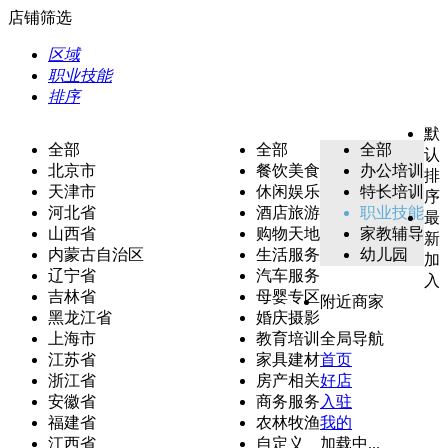
店铺筛选
区域
职业技能
排序
默
全部
全部
全部
认
北京市
餐饮美食
办公培训
排
天津市
休闲娱乐
特长培训
序
河北省
酒店旅游
职业技能
最
山西省
购物天地
家教辅导
新
内蒙古自治区
生活服务
幼儿园
加
辽宁省
汽车服务
入
吉林省
母婴专区
附近商家
黑龙江省
婚庆摄影
上海市
教育培训
全局导航
江苏省
家具建材
首页
浙江省
房产相关
好店
安徽省
商务服务
入驻
福建省
农林牧渔
我的
江西省
自定义
加载中...