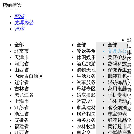
店铺筛选
区域
文具办公
排序
默
全部
全部
全部
认
北京市
餐饮美食
文具办公
排
天津市
休闲娱乐
美容护肤
序
河北省
酒店旅游
数码科技
最
山西省
购物天地
保健养生
新
内蒙古自治区
生活服务
服装鞋包
加
辽宁省
汽车服务
眼镜饰品
入
吉林省
母婴专区
家用电器
附
黑龙江省
婚庆摄影
手机专卖
近
上海市
教育培训
户外运动
商
江苏省
家具建材
茗茶烟酒
家
浙江省
房产相关
珠宝钟表
安徽省
商务服务
鲜花礼品
全
福建省
农林牧渔
商行超市
局
江西省
自定义
生鲜特产
导